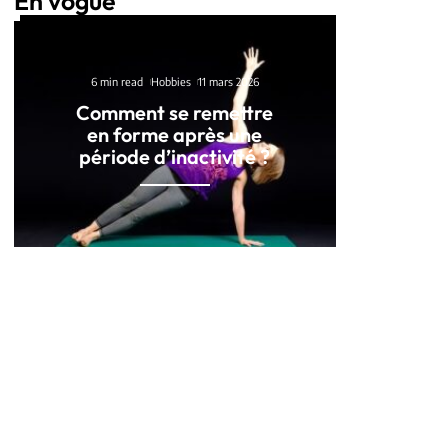
En vogue
6 min read
Hobbies
11 mars 2026
Comment se remettre
en forme après une
période d’inactivité ?