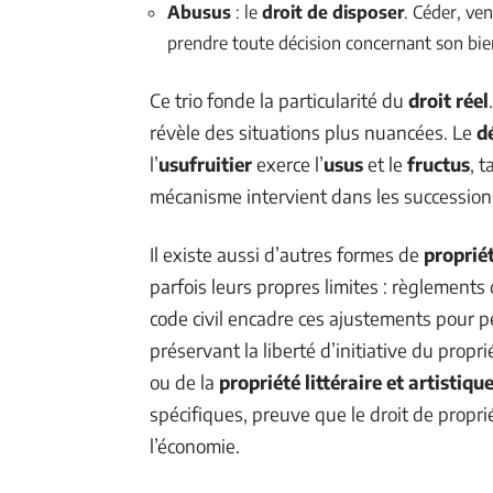
Abusus
: le
droit de disposer
. Céder, ven
prendre toute décision concernant son bien,
Ce trio fonde la particularité du
droit réel
révèle des situations plus nuancées. Le
d
l’
usufruitier
exerce l’
usus
et le
fructus
, 
mécanisme intervient dans les successions
Il existe aussi d’autres formes de
propriét
parfois leurs propres limites : règlements
code civil encadre ces ajustements pour pe
préservant la liberté d’initiative du propr
ou de la
propriété littéraire et artistiqu
spécifiques, preuve que le droit de propri
l’économie.