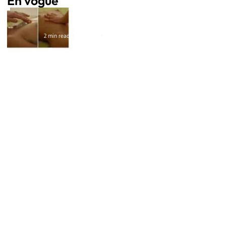
En vogue
2 min read
Médecine
11 mars 2026
Ce que veulent les
hommes et les femmes
lors d’un massage
naturiste