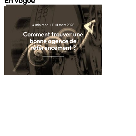
En vogue
4 min read
IT
11 mars 2026
Comment trouver une
bonne agence de
référencement ?