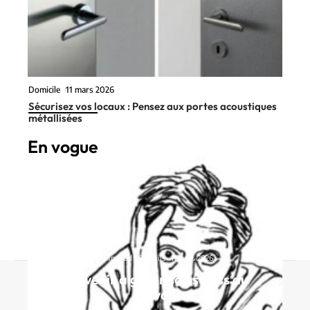
Domicile
11 mars 2026
Sécurisez vos locaux : Pensez aux portes acoustiques
métallisées
En vogue
2 min read
Conseils
11 mars 2026
Parvenir à gérer son stress au
Contact
Mentions Légales
Sitemap
travail
© 2025 | pepseo.fr