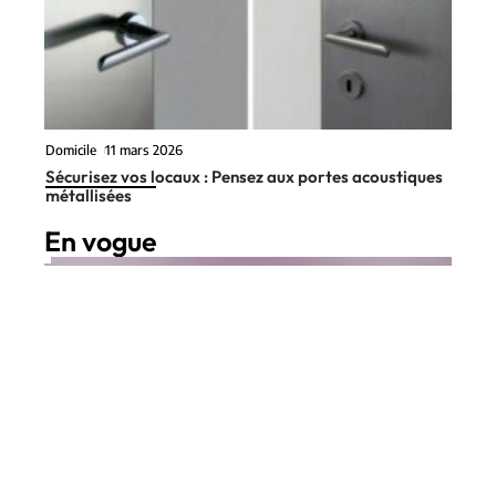
Domicile
11 mars 2026
Sécurisez vos locaux : Pensez aux portes acoustiques
métallisées
En vogue
2 min read
Business
11 mars 2026
Le team building : la solution
Contact
Mentions Légales
Sitemap
pour gagner en efficacité
© 2025 | pepseo.fr