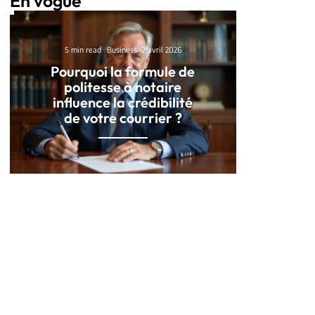
En vogue
5 min read
Business
2 avril 2026
Pourquoi la formule de
politesse à notaire
influence la crédibilité
de votre courrier ?