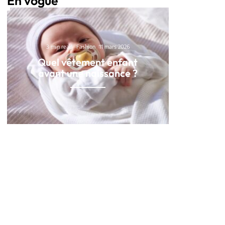
En vogue
3 min read
Fashion
11 mars 2026
Quel vêtement enfant
avant une naissance ?