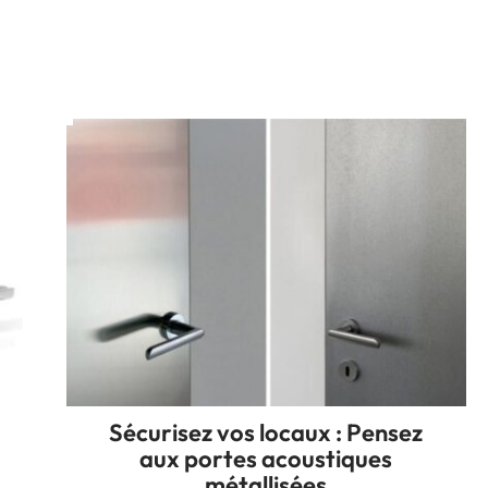
Sécurisez vos locaux : Pensez
aux portes acoustiques
métallisées