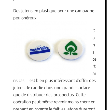
Des jetons en plastique pour une campagne
peu onéreux
D
a
n
s
ce
rt
ai
ns cas, il est bien plus intéressant d’offrir des
jetons de caddie dans une grande surface
que de distribuer des prospectus. Cette
opération peut même revenir moins chère en
prenant en compte le fait les jetons dureront