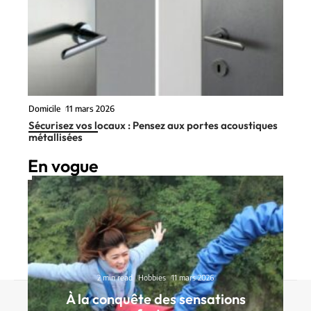
Domicile
11 mars 2026
Sécurisez vos locaux : Pensez aux portes acoustiques
métallisées
En vogue
2 min read
Hobbies
11 mars 2026
À la conquête des sensations
Contact
Mentions Légales
Sitemap