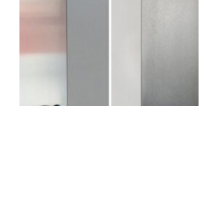
Domicile
11 mars 2026
Sécurisez vos locaux : Pensez aux portes acoustiques
métallisées
En vogue