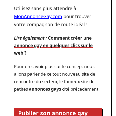
Utilisez sans plus attendre à
MonAnnonceGay.com
pour trouver
votre compagnon de route idéal !
Lire également :
Comment créer une
annonce gay en quelques clics sur le
web ?
Pour en savoir plus sur le concept nous
allons parler de ce tout nouveau site de
rencontre du secteur, le fameux site de
petites
annonces gays
cité précédement!
Publier son annonce gay