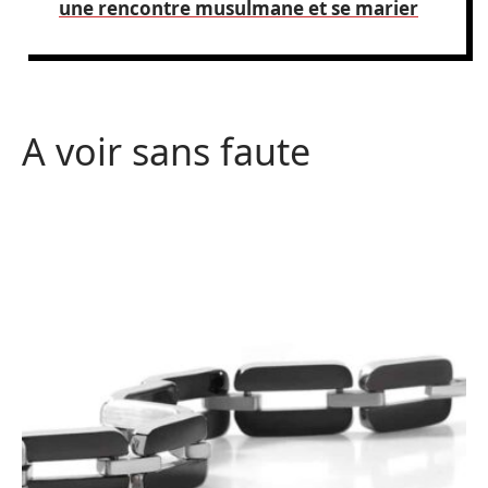
une rencontre musulmane et se marier
A voir sans faute