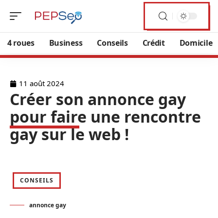
4 roues
Business
Conseils
Crédit
Domicile
11 août 2024
Créer son annonce gay
pour faire une rencontre
gay sur le web !
CONSEILS
annonce gay