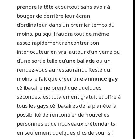
prendre la tête et surtout sans avoir à
bouger de derrière leur écran
d’ordinateur, dans un premier temps du
moins, puisqu’il faudra tout de même
assez rapidement rencontrer son
interlocuteur en vrai autour d’un verre ou
d’une sortie telle qu’une ballade ou un
rendez-vous au restaurant… Reste du
moins le fait que créer une
annonce gay
célibataire ne prend que quelques
secondes, est totalement gratuit et offre à
tous les gays célibataires de la planète la
possibilité de rencontrer de nouvelles
personnes et de nouveaux prétendants
en seulement quelques clics de souris !