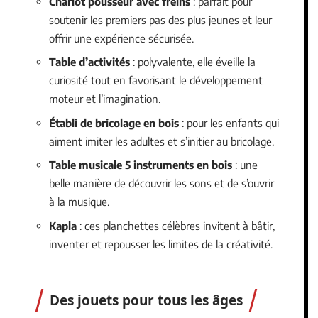
Chariot pousseur avec freins
: parfait pour
soutenir les premiers pas des plus jeunes et leur
offrir une expérience sécurisée.
Table d’activités
: polyvalente, elle éveille la
curiosité tout en favorisant le développement
moteur et l’imagination.
Établi de bricolage en bois
: pour les enfants qui
aiment imiter les adultes et s’initier au bricolage.
Table musicale 5 instruments en bois
: une
belle manière de découvrir les sons et de s’ouvrir
à la musique.
Kapla
: ces planchettes célèbres invitent à bâtir,
inventer et repousser les limites de la créativité.
Des jouets pour tous les âges