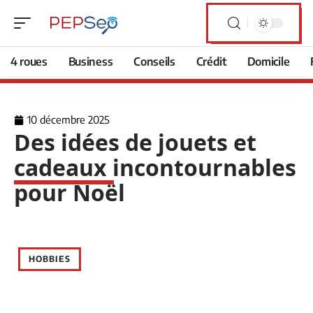
4 roues
Business
Conseils
Crédit
Domicile
10 décembre 2025
Des idées de jouets et
cadeaux incontournables
pour Noël
HOBBIES