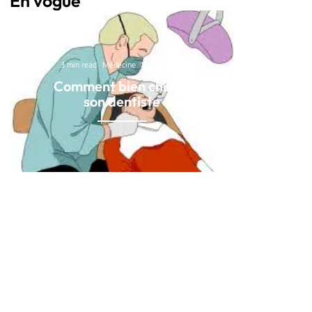
En vogue
3 min read
Médecine
11 mars 2026
Comment bien choisir
son dentiste