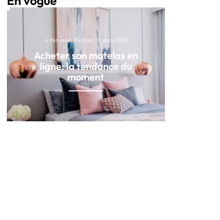
En vogue
4 min read
Fashion
11 mars 2026
Acheter son matelas en
ligne: la tendance du
moment