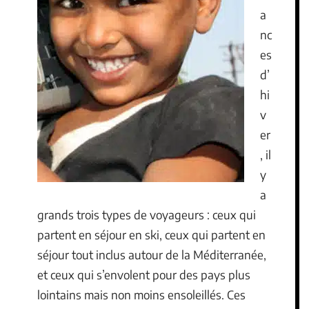
a
nc
es
d’
hi
v
er
, il
y
a
grands trois types de voyageurs : ceux qui
partent en séjour en ski, ceux qui partent en
séjour tout inclus autour de la Méditerranée,
et ceux qui s’envolent pour des pays plus
lointains mais non moins ensoleillés. Ces