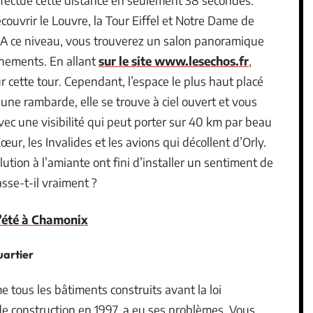
effectue cette distance en seulement 38 secondes.
ouvrir le Louvre, la Tour Eiffel et Notre Dame de
. A ce niveau, vous trouverez un salon panoramique
énements. En allant
sur le site www.lesechos.fr
,
 cette tour. Cependant, l’espace le plus haut placé
 une rambarde, elle se trouve à ciel ouvert et vous
vec une visibilité qui peut porter sur 40 km par beau
r, les Invalides et les avions qui décollent d’Orly.
tion à l’amiante ont fini d’installer un sentiment de
asse-t-il vraiment ?
d’été à Chamonix
uartier
 tous les bâtiments construits avant la loi
de construction en 1997, a eu ses problèmes. Vous