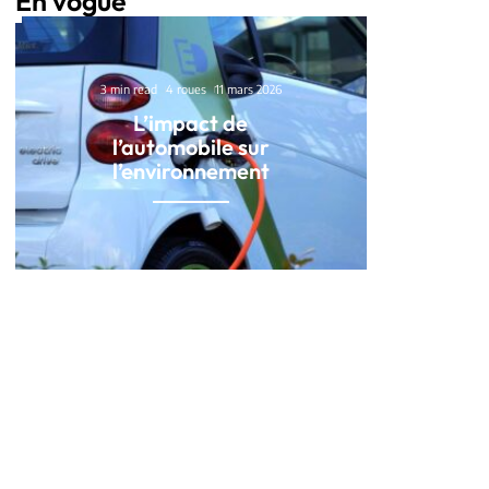
En vogue
3 min read
4 roues
11 mars 2026
L’impact de
l’automobile sur
l’environnement