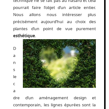
technique ne se fait pas au hasard et cela
pourrait faire l’objet d’un article entier.
Nous allons nous intéresser plus
précisément aujourd’hui au choix des
plantes d’un point de vue purement
esthétique
.
D
a
n
s
le
c
a
dre d’un aménagement design et
contemporain, les lignes épurées sont la