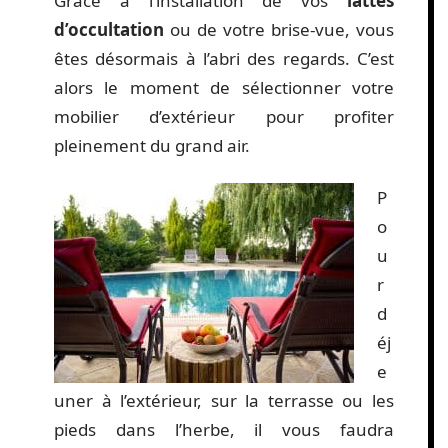
Grâce à l’installation de vos
lattes
d’occultation
ou de votre brise-vue, vous
êtes désormais à l’abri des regards. C’est
alors le moment de sélectionner votre
mobilier d’extérieur pour profiter
pleinement du grand air.
P
o
u
r
d
éj
e
uner à l’extérieur, sur la terrasse ou les
pieds dans l’herbe, il vous faudra