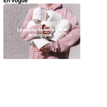
En vogue
4 min read
Conseils
11 mars 2026
Le papier toilette est-il
écologique ?