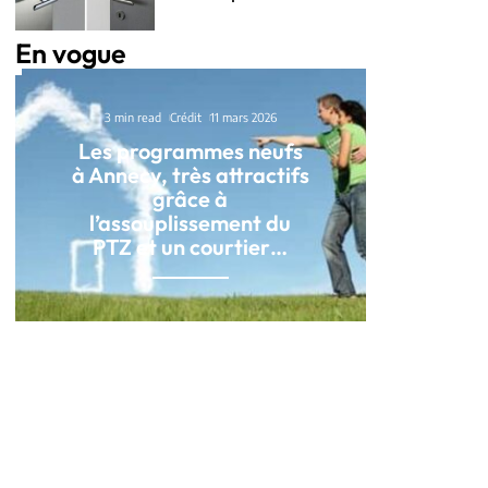
En vogue
3 min read
Crédit
11 mars 2026
Les programmes neufs
à Annecy, très attractifs
grâce à
l’assouplissement du
PTZ et un courtier…