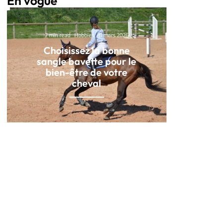
En vogue
7 min read
Hobbies
11 mars 2026
Choisissez la bonne
sangle bavette pour le
bien-être de votre
cheval