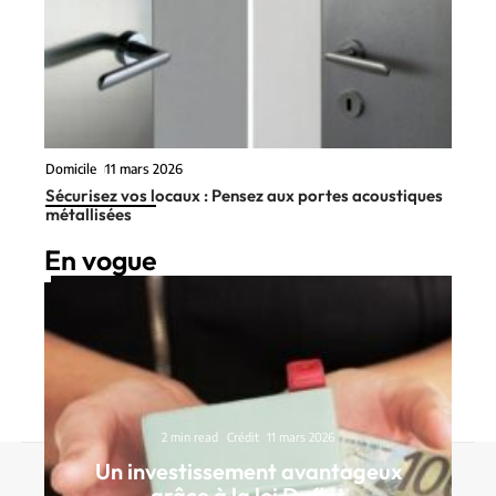
Domicile
11 mars 2026
Sécurisez vos locaux : Pensez aux portes acoustiques
métallisées
En vogue
2 min read
Crédit
11 mars 2026
Un investissement avantageux
Contact
Mentions Légales
Sitemap
grâce à la loi Duflot