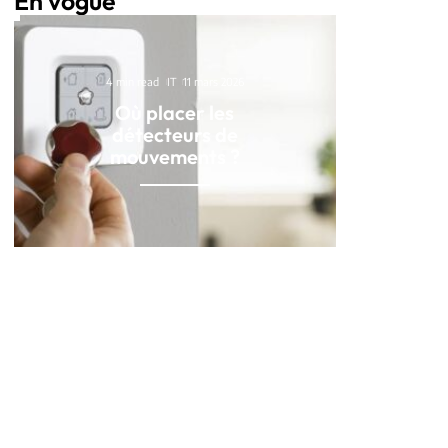
En vogue
4 min read
IT
11 mars 2026
Où placer les
détecteurs de
mouvements ?